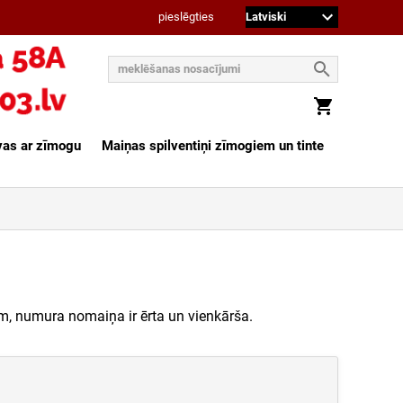
pieslēgties
vas ar zīmogu
Maiņas spilventiņi zīmogiem un tinte
m, numura nomaiņa ir ērta un vienkārša.