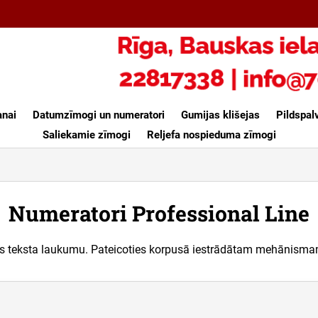
anai
Datumzīmogi un numeratori
Gumijas klišejas
Pildspal
Saliekamie zīmogi
Reljefa nospieduma zīmogi
Numeratori Professional Line
us teksta laukumu. Pateicoties korpusā iestrādātam mehānisma