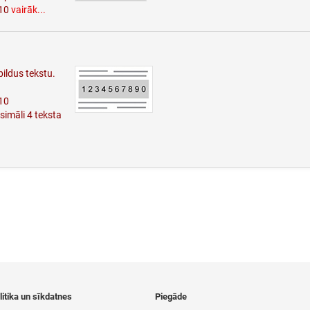
 10
vairāk...
ildus tekstu.
10
imāli 4 teksta
itika un sīkdatnes
Piegāde