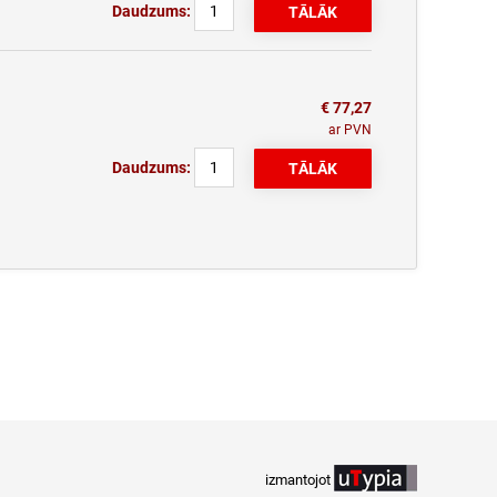
Daudzums:
€ 77,27
ar PVN
Daudzums:
izmantojot