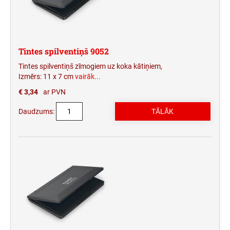
Tintes spilventiņš 9052
Tintes spilventiņš zīmogiem uz koka kātiņiem,
Izmērs: 11 x 7 cm
vairāk...
€ 3,34
ar PVN
Daudzums: