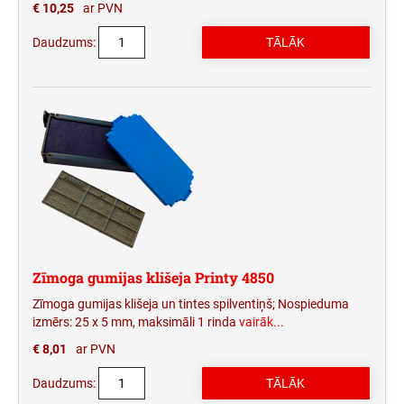
€ 10,25
ar PVN
Daudzums:
Zīmoga gumijas klišeja Printy 4850
Zīmoga gumijas klišeja un tintes spilventiņš; Nospieduma
izmērs: 25 x 5 mm, maksimāli 1 rinda
vairāk...
€ 8,01
ar PVN
Daudzums: