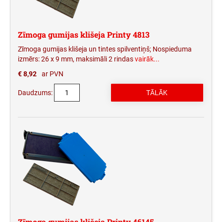
Zīmoga gumijas klišeja Printy 4813
Zīmoga gumijas klišeja un tintes spilventiņš; Nospieduma
izmērs: 26 x 9 mm, maksimāli 2 rindas
vairāk...
€ 8,92
ar PVN
Daudzums:
Zīmoga gumijas klišeja Printy 46145