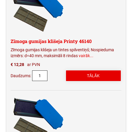
Zīmoga gumijas klišeja Printy 46140
Zīmoga gumijas klišeja un tintes spilventiņš; Nospieduma
izmērs: d=40 mm, maksimāli 8 rindas
vairāk...
€ 12,28
ar PVN
Daudzums: