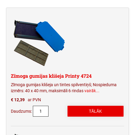
Saliekamie zīmogi
SĒRIJAI
TYPOMATIC SALIEKAMIE ZĪMOGI
ZĪMOGA GUMIJAS KLIŠEJA PRINTY LINE
Reljefa nospieduma zīmogi
MAIŅAS SPILVENTIŅI TRODAT
NUMERATORI PROFESSIONAL LINE
DATUMA ZĪMOGIEM
PROFESSIONAL SĒRIJAI
TYPOMATIC LINE PIEDERUMI
ZĪMOGA GUMIJAS KLIŠEJA PROFESSIONAL
NUMERATORI UN DATUMA ZĪMOGI
TINTE ZĪMOGU UZPILDĪŠANAI
LINE DATUMA ZĪMOGIEM
CLASSIC LINE
ZĪMOGU TINTES SPILVENTIŅI
Zīmoga gumijas klišeja Printy 4724
Zīmoga gumijas klišeja un tintes spilventiņš; Nospieduma
izmērs: 40 x 40 mm, maksimāli 6 rindas
vairāk...
€ 12,39
ar PVN
Daudzums: