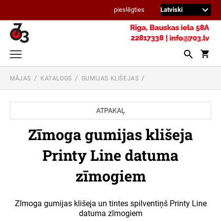
pieslēgties
MĀJAS
KATALOGS
GUMIJAS KLIŠEJAS
Zīmogi
Kabatas zīmogi
ATPAKAĻ
Zīmogi intensīvai lietošanai
Zīmoga gumijas klišeja
Datumzīmogi un numeratori
Printy Line datuma
DATUMZĪMOGI PRINTY LINE + TEKSTS
Gumijas klišejas
zīmogiem
ZĪMOGA GUMIJAS KLIŠEJA PRINTY LINE
Pildspalvas ar zīmogu
TEKSTA ZĪMOGIEM
DATUMZĪMOGI UN NUMERATORI
PRINTY LINE BEZ TEKSTA
Maiņas spilventiņi zīmogiem un tinte
Zīmoga gumijas klišeja un tintes spilventiņš Printy Line
ZĪMOGA GUMIJAS KLIŠEJA PROFESSIONAL
datuma zīmogiem
MAIŅAS SPILVENTIŅI TRODAT PRINTY
LINE TEKSTA ZĪMOGIEM
DATUMZĪMOGI PROFESSIONAL LINE