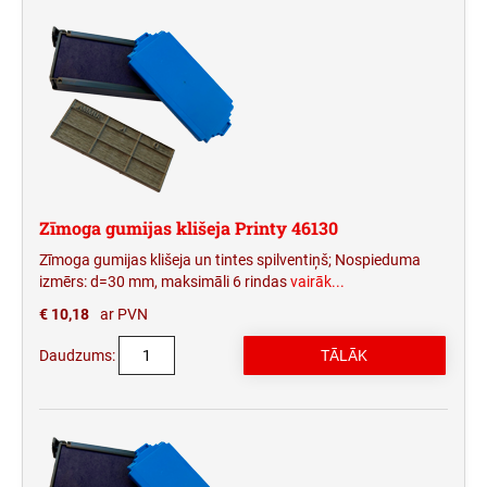
Zīmoga gumijas klišeja Printy 46130
Zīmoga gumijas klišeja un tintes spilventiņš; Nospieduma
izmērs: d=30 mm, maksimāli 6 rindas
vairāk...
€ 10,18
ar PVN
Daudzums: