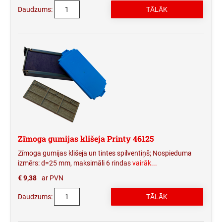
Daudzums:
Zīmoga gumijas klišeja Printy 46125
Zīmoga gumijas klišeja un tintes spilventiņš; Nospieduma
izmērs: d=25 mm, maksimāli 6 rindas
vairāk...
€ 9,38
ar PVN
Daudzums: