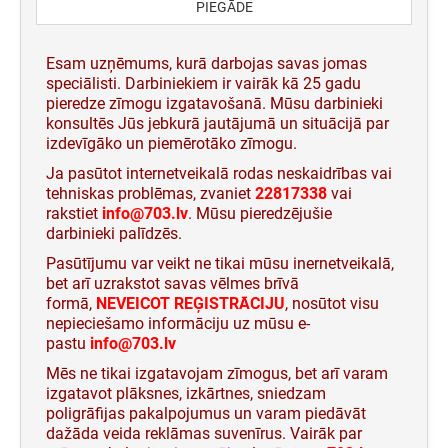
Saliekamie zīmogi
PIEGĀDE
SĒRIJAI
TYPOMATIC SALIEKAMIE ZĪMOGI
ZĪMOGA GUMIJAS KLIŠEJA PRINTY LINE
Reljefa nospieduma zīmogi
MAIŅAS SPILVENTIŅI TRODAT
NUMERATORI PROFESSIONAL LINE
DATUMA ZĪMOGIEM
Esam uzņēmums, kurā darbojas savas jomas
PROFESSIONAL SĒRIJAI
speciālisti. Darbiniekiem ir vairāk kā 25 gadu
TYPOMATIC LINE PIEDERUMI
pieredze zīmogu izgatavošanā. Mūsu darbinieki
ZĪMOGA GUMIJAS KLIŠEJA PROFESSIONAL
konsultēs Jūs jebkurā jautājumā un situācijā par
NUMERATORI UN DATUMA ZĪMOGI
TINTE ZĪMOGU UZPILDĪŠANAI
LINE DATUMA ZĪMOGIEM
CLASSIC LINE
izdevīgāko un piemērotāko zīmogu.
Ja pasūtot internetveikalā rodas neskaidrības vai
ZĪMOGU TINTES SPILVENTIŅI
tehniskas problēmas, zvaniet
22817338
vai
rakstiet
info@703.lv
. Mūsu pieredzējušie
darbinieki palīdzēs.
Pasūtījumu var veikt ne tikai mūsu inernetveikalā,
bet arī uzrakstot savas vēlmes brīvā
formā,
NEVEICOT REĢISTRĀCIJU
, nosūtot visu
nepieciešamo informāciju uz mūsu e-
pastu
info@703.lv
Mēs ne tikai izgatavojam zīmogus, bet arī varam
izgatavot plāksnes, izkārtnes, sniedzam
poligrāfijas pakalpojumus un varam piedāvāt
dažāda veida reklāmas suvenīrus. Vairāk par