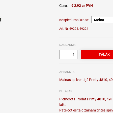
€ 2,92 ar PVN
Cena:
nospieduma krāsa:
Art. Nr. 69224, 69224
DAUDZUMS:
APRAKSTS
Maiņas spilventiņš Printy 4810, 4
DETAĻAS
Piemērots Trodat Printy 4810, 491
laiku.
Pateicoties tā dizainam tintes spil