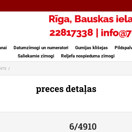
anai
Datumzīmogi un numeratori
Gumijas klišejas
Pildspal
Saliekamie zīmogi
Reljefa nospieduma zīmogi
INTE
preces detaļas
6/4910