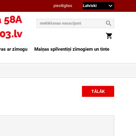
pieslēgties
vas ar zīmogu
Maiņas spilventiņi zīmogiem un tinte