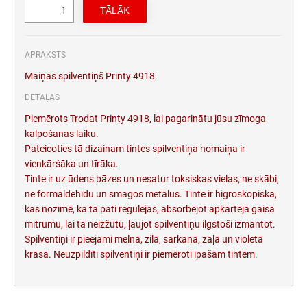
APRAKSTS
Maiņas spilventiņš Printy 4918.
DETAĻAS
Piemērots Trodat Printy 4918, lai pagarinātu jūsu zīmoga
kalpošanas laiku.
Pateicoties tā dizainam tintes spilventiņa nomaiņa ir
vienkāršāka un tīrāka.
Tinte ir uz ūdens bāzes un nesatur toksiskas vielas, ne skābi,
ne formaldehīdu un smagos metālus. Tinte ir higroskopiska,
kas nozīmē, ka tā pati regulējas, absorbējot apkārtējā gaisa
mitrumu, lai tā neizžūtu, ļaujot spilventiņu ilgstoši izmantot.
Spilventiņi ir pieejami melnā, zilā, sarkanā, zaļā un violetā
krāsā. Neuzpildīti spilventiņi ir piemēroti īpašām tintēm.