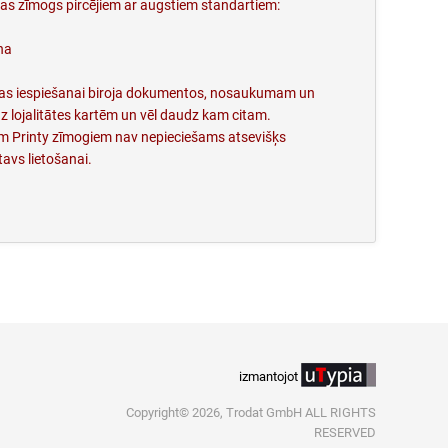
as zīmogs pircējiem ar augstiem standartiem:
na
ijas iespiešanai biroja dokumentos, nosaukumam un
z lojalitātes kartēm un vēl daudz kam citam.
iem Printy zīmogiem nav nepieciešams atsevišķs
tavs lietošanai.
izmantojot
Copyright© 2026, Trodat GmbH ALL RIGHTS
RESERVED