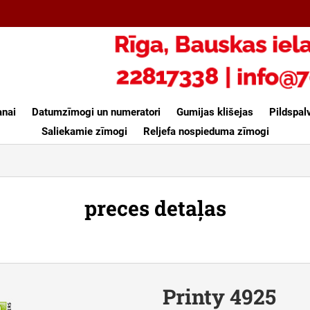
anai
Datumzīmogi un numeratori
Gumijas klišejas
Pildspal
Saliekamie zīmogi
Reljefa nospieduma zīmogi
preces detaļas
Printy 4925