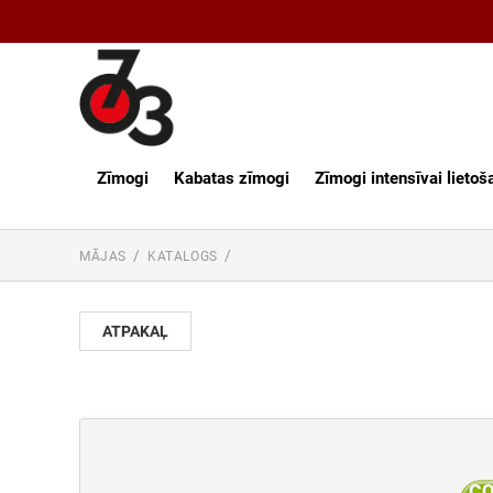
Zīmogi
Kabatas zīmogi
Zīmogi intensīvai lietoš
MĀJAS
KATALOGS
ATPAKAĻ