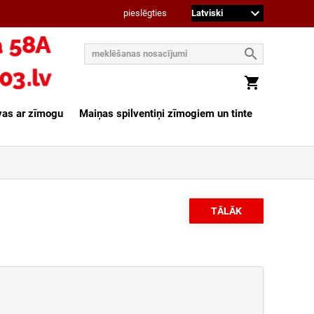
pieslēgties
vas ar zīmogu
Maiņas spilventiņi zīmogiem un tinte