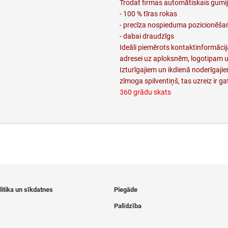
Trodat firmas automātiskais gumij
- 100 % tīras rokas
- precīza nospieduma pozicionēša
- dabai draudzīgs
Ideāli piemērots kontaktinformāc
adresei uz aploksnēm, logotipam u
Izturīgajiem un ikdienā noderīgaj
zīmoga spilventiņš, tas uzreiz ir ga
360 grādu skats
itika un sīkdatnes
Piegāde
Palīdzība