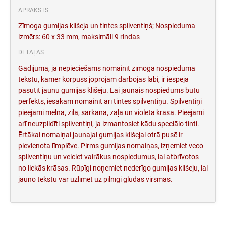
APRAKSTS
Zīmoga gumijas klišeja un tintes spilventiņš; Nospieduma
izmērs: 60 x 33 mm, maksimāli 9 rindas
DETAĻAS
Gadījumā, ja nepieciešams nomainīt zīmoga nospieduma
tekstu, kamēr korpuss joprojām darbojas labi, ir iespēja
pasūtīt jaunu gumijas klišeju. Lai jaunais nospiedums būtu
perfekts, iesakām nomainīt arī tintes spilventiņu. Spilventiņi
pieejami melnā, zilā, sarkanā, zaļā un violetā krāsā. Pieejami
arī neuzpildīti spilventiņi, ja izmantosiet kādu speciālo tinti.
Ērtākai nomaiņai jaunajai gumijas klišejai otrā pusē ir
pievienota līmplēve. Pirms gumijas nomaiņas, izņemiet veco
spilventiņu un veiciet vairākus nospiedumus, lai atbrīvotos
no liekās krāsas. Rūpīgi noņemiet nederīgo gumijas klišeju, lai
jauno tekstu var uzlīmēt uz pilnīgi gludas virsmas.