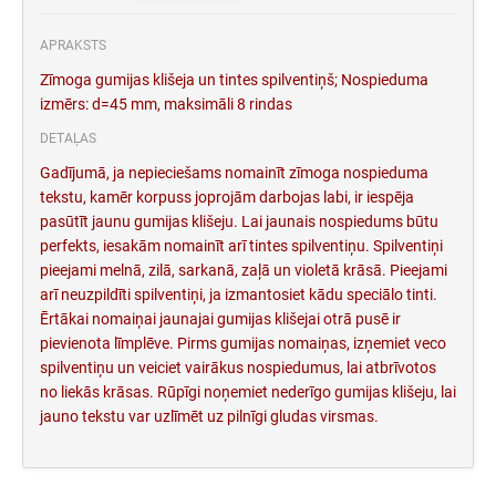
APRAKSTS
Zīmoga gumijas klišeja un tintes spilventiņš; Nospieduma
izmērs: d=45 mm, maksimāli 8 rindas
DETAĻAS
Gadījumā, ja nepieciešams nomainīt zīmoga nospieduma
tekstu, kamēr korpuss joprojām darbojas labi, ir iespēja
pasūtīt jaunu gumijas klišeju. Lai jaunais nospiedums būtu
perfekts, iesakām nomainīt arī tintes spilventiņu. Spilventiņi
pieejami melnā, zilā, sarkanā, zaļā un violetā krāsā. Pieejami
arī neuzpildīti spilventiņi, ja izmantosiet kādu speciālo tinti.
Ērtākai nomaiņai jaunajai gumijas klišejai otrā pusē ir
pievienota līmplēve. Pirms gumijas nomaiņas, izņemiet veco
spilventiņu un veiciet vairākus nospiedumus, lai atbrīvotos
no liekās krāsas. Rūpīgi noņemiet nederīgo gumijas klišeju, lai
jauno tekstu var uzlīmēt uz pilnīgi gludas virsmas.